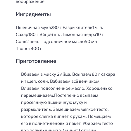
воображение.
Ингредиенты
Пшеничная мука280 г Разрыхлитель1 ч. л.
Сахар180 г Яйцо6 шт. Лимонная цедра10 г
Соль2 щеп. Подсолнечное масло50 мл
Творог400 г
Приготовление
Вбиваем в миску 2 яйца. Всыпаем 80 г сахара
и 1 щеп. соли. Взбиваем всё венчиком.
Вливаем подсолнечное масло. Хорошенько
перемешиваем.Постепенно всыпаем
просеянную пшеничную муку и
разрыхлитель. Замешиваем мягкое тесто,
которое слегка липнет к рукам. Помещаем
его в полиэтиленовый пакет. Убираем тесто
в холодильник на 20 минут.Готовим