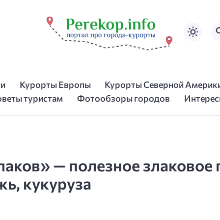
ии
Курорты Европы
Курорты Северной Америк
оветы туристам
Фотообзоры городов
Интерес
лаков» — полезное злаковое п
жь, кукуруза