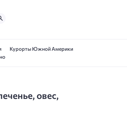
и
Курорты Южной Америки
но
еченье, овес,