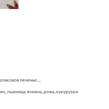
 злаковое печенье …
с, пшеница, ячмень, рожь, кукуруза и