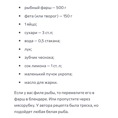
рыбный фарш — 500 г
фета (или творог) — 150 г
1 яйцо;
сухари — 3 ст.л;
вода — 0,5 стакана;
лук;
зубчик чеснока;
сок лимона — 1 ст. л;
маленький пучок укропа;
масло для жарки.
Если у вас филе рыбы, то перемелите его в
фарш в блендере. Или пропустите через
мясорубку. У автора рецепта была треска, но
подойдет любая белая рыба.