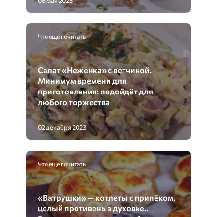
08 мая 2023
Что еще почитать
Салат «Неженка» с ветчиной.
Минимум времени для
приготовления: подойдёт для
любого торжества
02 декабря 2023
Что еще почитать
«Ватрушки» — котлеты с припёком,
целый противень в духовке..