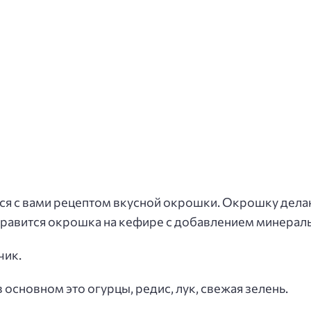
ься с вами рецептом вкусной окрошки. Окрошку дела
ь нравится окрошка на кефире с добавлением минерал
чик.
 основном это огурцы, редис, лук, свежая зелень.