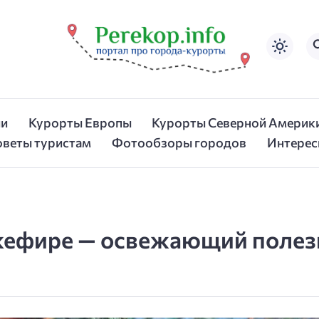
ии
Курорты Европы
Курорты Северной Америк
оветы туристам
Фотообзоры городов
Интерес
 кефире — освежающий полез