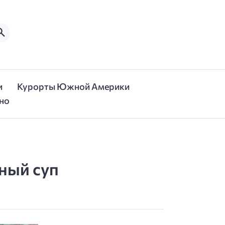
и
Курорты Южной Америки
но
ный суп