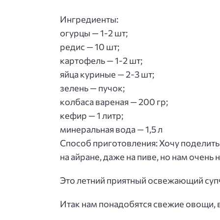
Ингредиенты:
огурцы — 1-2 шт;
редис — 10 шт;
картофель — 1-2 шт;
яйца куриные — 2-3 шт;
зелень — пучок;
колбаса вареная — 200 гр;
кефир — 1 литр;
минеральная вода — 1,5 л
Способ приготовления
: Хочу поделит
на айране, даже на пиве, но нам очен
Это летний приятный освежающий суп
Итак нам понадобятся свежие овощи, в