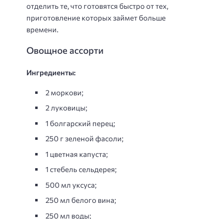
отделить те, что готовятся быстро от тех,
приготовление которых займет больше
времени.
Овощное ассорти
Ингредиенты:
2 моркови;
2 луковицы;
1 болгарский перец;
250 г зеленой фасоли;
1 цветная капуста;
1 стебель сельдерея;
500 мл уксуса;
250 мл белого вина;
250 мл воды;